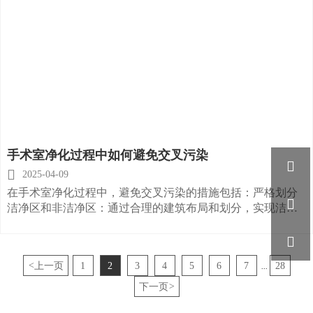
手术室净化过程中如何避免交叉污染


2025-04-09
在手术室净化过程中，避免交叉污染的措施包括：严格划分

洁净区和非洁净区：通过合理的建筑布局和划分，实现洁污
分离。化人流和物流路线：确保医生、护士和等人员以及手
术器械、药品等物资按照规定的路线进出手术室，避免交叉

污染
<
上一页
1
2
3
4
5
6
7
28
...
下一页
>