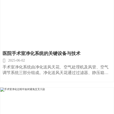
医院手术室净化系统的关键设备与技术

2025-06-02
手术室净化系统由净化送风天花、空气处理机及风管、空气
调节系统三部分组成。净化送风天花通过过滤器、静压箱和
阻尼散射纱网及中心气流补偿装置等四部分组成其是将已在
空气处理机内完成初、中效过滤并温湿度的空气再经过过滤
器的过滤，成为完全符合要求的洁净空气，并通过静压箱和
阻尼散射纱网使气流均匀而柔和地向手术台吹送， 中心进行
气流补偿控制装置可调整送风天花中心的气流发展速度，减
少手术灯及手术技术人员以及身体健康产生的热气流对垂直
气流的干扰。