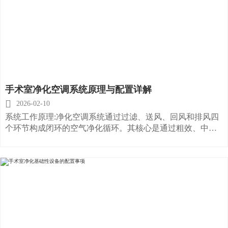
手术室净化空调系统原理与配置详解

2026-02-10
系统工作原理:净化空调系统通过过滤、送风、回风和排风四
个环节构成闭环的空气净化循环。其核心是通过粗效、中效
和高效三级过滤器，逐步去除空气中的尘埃粒子，确保手术
室内空气达到特定洁净标准。二、系统配置分类:1. 集中式系
统：目前大多数医院采用的主流配置。主要由冷站系统和净
化系统构成，冷站负责提供冷热源，净化系统负责空气处理
与输送