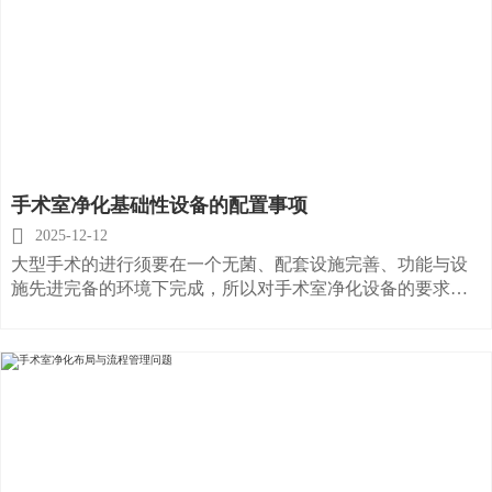
手术室净化基础性设备的配置事项

2025-12-12
大型手术的进行须要在一个无菌、配套设施完善、功能与设
施先进完备的环境下完成，所以对手术室净化设备的要求尤
为严格。随着医疗水平的不断提高，拯救了许许多多的患
者，但是再好的医疗手法，也需要有一好的环境，健全的设
备配合着来完成。那么你了解手术室净化基础的设备有哪些
吗，要怎么配置