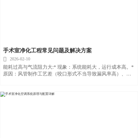
时间不应超过30分钟。
手术室净化工程常见问题及解决方案

2026-02-10
能耗过高与气流阻力大:* 现象：系统能耗大，运行成本高。*
原因：风管制作工艺差（咬口形式不当导致漏风率高）、管
件局部阻力大（弯头曲率半径过小）。* 解决方案：优化风管
制作工艺，确保严密性；弯管的中心曲率半径应大于矩形风
管的边长，或加装导流片以减少阻力。