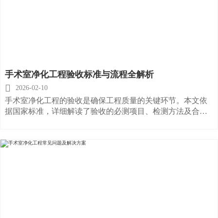
手术室净化工程验收标准与流程全解析

2026-02-10
手术室净化工程的验收是确保工程质量的关键环节。本文依
据国家标准，详细解读了验收的必测项目、检测方法及合格
标准。一、验收检测项目根据GB50333，洁净手术室的验收
检测必须包含以下14项核心指标：截面风速、风速不均匀
度、换气次数、静压差、洁净度、温度、湿度、噪声、照
度、新风量、排风量、细菌浓度、甲醛、苯及TVOC浓度。
二、关键指标标准1. Ⅰ级手术室：工作区平均风速
0.20~0.25m/s，风速不均匀度需控制在0.24以内，温度
21~25℃，相对湿度30~60%，噪声≤51dB(A)，照度≥350Lux。
2. 细菌浓度：采用沉降法测定时，每区最小培养皿数需符合
规范要求（如5级区域需13个皿）；采用浮游法时，每次采样